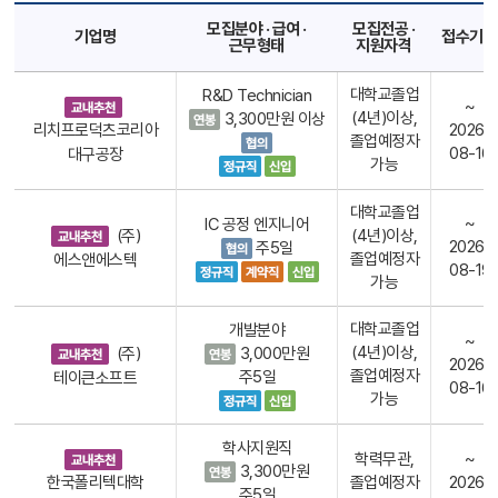
모집분야 · 급여 ·
모집전공 ·
기업명
접수기한
근무형태
지원자격
대학교졸업
R&D Technician
~
(4년)이상,
3,300만원 이상
리치프로덕츠코리아
2026-
졸업예정자
08-16
대구공장
가능
대학교졸업
~
IC 공정 엔지니어
(주)
(4년)이상,
2026-
주5일
졸업예정자
에스앤에스텍
08-19
가능
대학교졸업
개발분야
~
(4년)이상,
(주)
3,000만원
2026-
졸업예정자
주5일
테이큰소프트
08-16
가능
학사지원직
학력무관,
~
3,300만원
한국폴리텍대학
졸업예정자
2026-
주5일