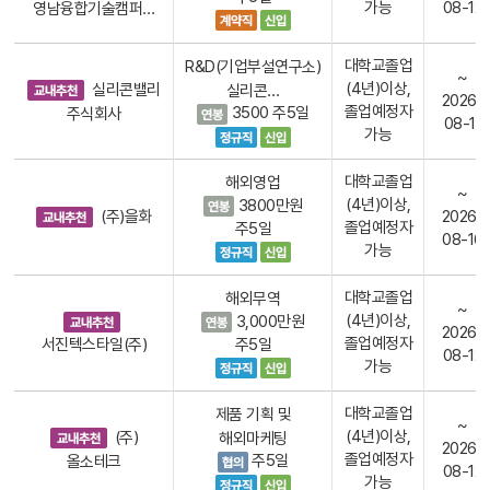
가능
08-12
영남융합기술캠퍼…
대학교졸업
R&D(기업부설연구소)
~
(4년)이상,
실리콘밸리
실리콘…
2026-
졸업예정자
주식회사
3500
주5일
08-11
가능
대학교졸업
해외영업
~
(4년)이상,
3800만원
(주)을화
2026-
졸업예정자
주5일
08-16
가능
대학교졸업
해외무역
~
(4년)이상,
3,000만원
2026-
졸업예정자
서진텍스타일(주)
주5일
08-12
가능
대학교졸업
제품 기획 및
~
(4년)이상,
(주)
해외마케팅
2026-
졸업예정자
올소테크
주5일
08-12
가능